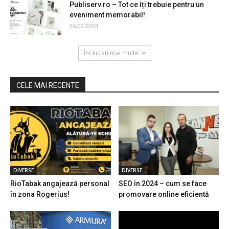
Publiserv.ro – Tot ce îți trebuie pentru un
eveniment memorabil!
26/09/2024
Încărcați mai multe
CELE MAI RECENTE
DIVERSE
DIVERSE
RioTabak angajează personal
SEO în 2024 – cum se face
în zona Rogerius!
promovare online eficientă