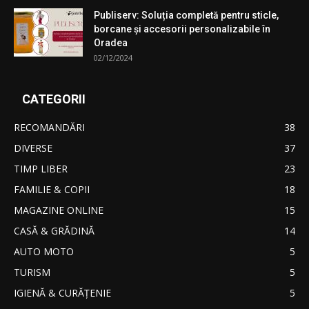
Publiserv: Soluția completă pentru sticle,
borcane și accesorii personalizabile în
Oradea
02/12/2024
CATEGORII
RECOMANDĂRI
38
DIVERSE
37
TIMP LIBER
23
FAMILIE & COPII
18
MAGAZINE ONLINE
15
CASĂ & GRĂDINĂ
14
AUTO MOTO
5
TURISM
5
IGIENĂ & CURĂŢENIE
5