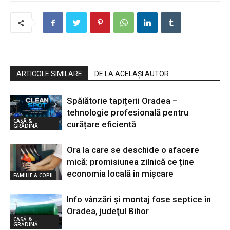
ARTICOLE SIMILARE
DE LA ACELAȘI AUTOR
Spălătorie tapițerii Oradea –
tehnologie profesională pentru
CASĂ &
curățare eficientă
GRĂDINĂ
Ora la care se deschide o afacere
mică: promisiunea zilnică ce ține
economia locală în mișcare
FAMILIE & COPII
Info vânzări şi montaj fose septice în
Oradea, judeţul Bihor
CASĂ &
GRĂDINĂ