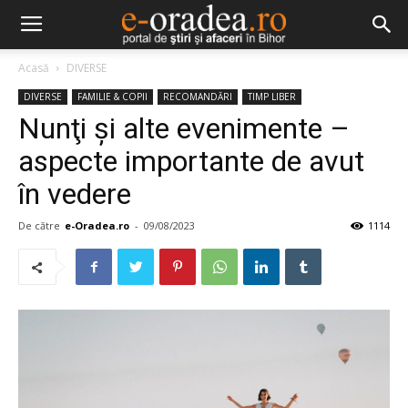
Acasă
DIVERSE
DIVERSE
FAMILIE & COPII
RECOMANDĂRI
TIMP LIBER
Nunţi şi alte evenimente –
aspecte importante de avut
în vedere
De către
e-Oradea.ro
-
09/08/2023
1114