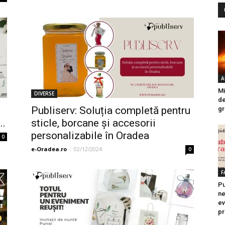
A
Mi
DIVERSE
de
Publiserv: Soluția completă pentru
gr
..
sticle, borcane și accesorii
personalizabile în Oradea
0
e-Oradea.ro
-
02/12/2024
0
F
Pu
ne
ev
pr