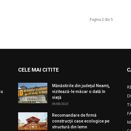
Pagina 2 din 5
CELE MAI CITITE
C
Mănăstirile din judeţul Neamţ,
R
ru
vizitează-le măcar o dată în
D
viaţă
09/08/2023
T
F
Recomandare de firmă
construcţii case ecologice pe
M
structură din lemn
C