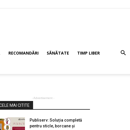
Ă
RECOMANDĂRI
SĂNĂTATE
TIMP LIBER
- Advertisement -
CELE MAI CITITE
Publiserv: Soluția completă
pentru sticle, borcane și