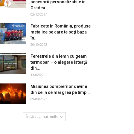
accesorii personalizabile în
Oradea
02/12/2024
Fabricate în România, produse
metalice pe care te poţi baza
în...
20/10/2023
Ferestrele din lemn cu geam
termopan – o alegere isteaţă
din...
13/02/2024
Misiunea pompierilor devine
din ce în ce mai grea pe timp...
09/08/2023
Încărcați mai multe