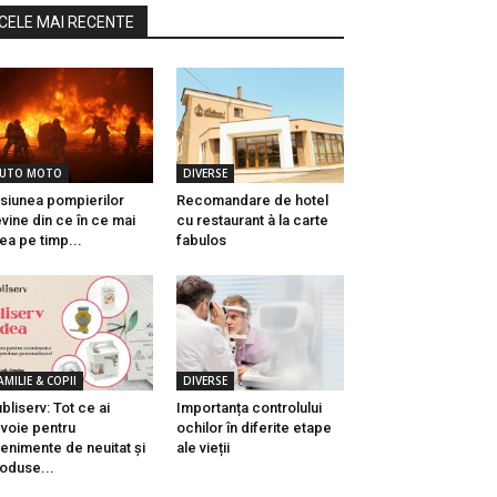
CELE MAI RECENTE
UTO MOTO
DIVERSE
siunea pompierilor
Recomandare de hotel
vine din ce în ce mai
cu restaurant à la carte
ea pe timp...
fabulos
AMILIE & COPII
DIVERSE
bliserv: Tot ce ai
Importanța controlului
voie pentru
ochilor în diferite etape
enimente de neuitat și
ale vieții
oduse...