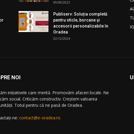
09/08/2023
A
Publiserv: Soluția completă
T
or
pentru sticle, borcane și
accesorii personalizabile în
I
Oradea
02/12/2024
PRE NOI
U
ăm iniţiativele care merită. Promovăm afaceri locale. Ne
icăm social. Criticăm constructiv. Creştem valoarea
nităţii. Totul pentru că ne pasă de Oradea.
actați-ne:
contact@e-oradea.ro