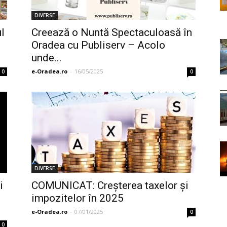
DIVERSE
ul
Creează o Nuntă Spectaculoasă în
Oradea cu Publiserv – Acolo
unde...
e-Oradea.ro
-
16/05/2025
0
0
DIVERSE
i
COMUNICAT: Creșterea taxelor și
impozitelor în 2025
e-Oradea.ro
-
07/01/2025
0
0