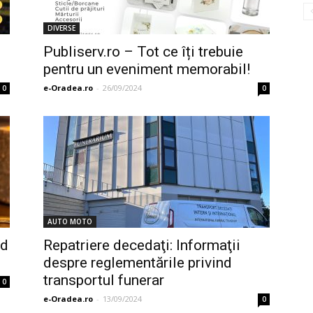
DIVERSE
Publiserv.ro – Tot ce îți trebuie
pentru un eveniment memorabil!
e-Oradea.ro
-
26/09/2024
0
0
AUTO MOTO
id
Repatriere decedaţi: Informaţii
despre reglementările privind
transportul funerar
0
e-Oradea.ro
-
13/09/2024
0