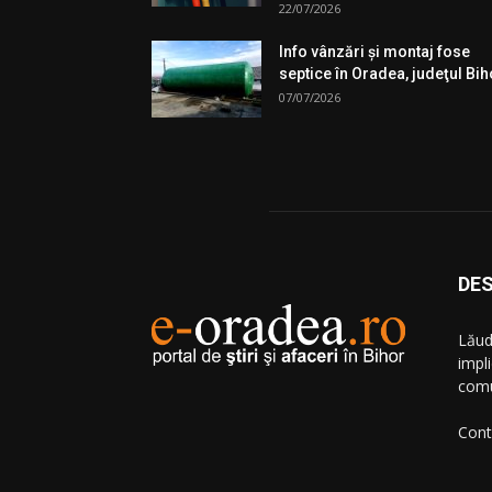
22/07/2026
Info vânzări şi montaj fose
septice în Oradea, judeţul Bih
07/07/2026
DES
Lăud
impl
comu
Cont