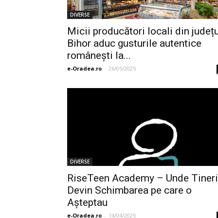
DIVERSE
Micii producători locali din județ
Bihor aduc gusturile autentice
românești la...
e-Oradea.ro
-
26/05/2025
DIVERSE
RiseTeen Academy – Unde Tineri
Devin Schimbarea pe care o
Așteptau
e-Oradea.ro
-
14/04/2025