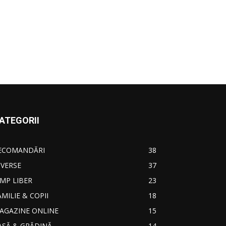
ATEGORII
ECOMANDĂRI
38
IVERSE
37
IMP LIBER
23
AMILIE & COPII
18
AGAZINE ONLINE
15
ASĂ & GRĂDINĂ
14