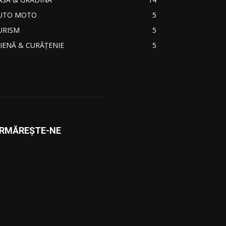
UTO MOTO
5
URISM
5
GIENĂ & CURĂŢENIE
5
RMĂREŞTE-NE