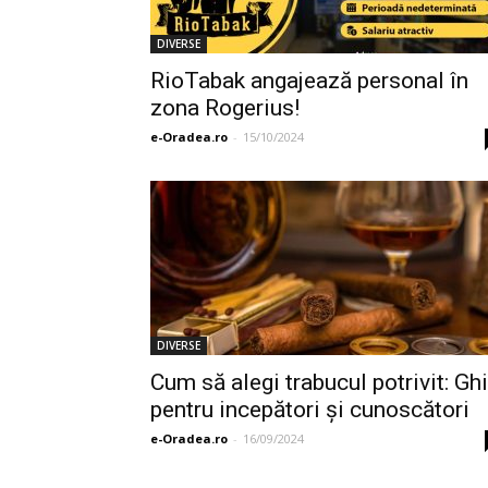
DIVERSE
RioTabak angajează personal în
zona Rogerius!
e-Oradea.ro
-
15/10/2024
DIVERSE
Cum să alegi trabucul potrivit: Gh
pentru incepători și cunoscători
e-Oradea.ro
-
16/09/2024