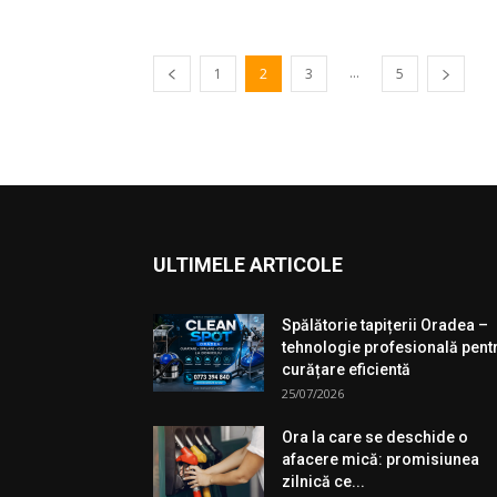
...
1
2
3
5
ULTIMELE ARTICOLE
Spălătorie tapițerii Oradea –
tehnologie profesională pent
curățare eficientă
25/07/2026
Ora la care se deschide o
afacere mică: promisiunea
zilnică ce...