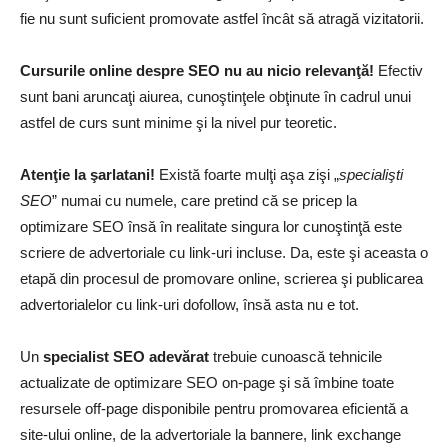
fie nu sunt suficient promovate astfel încât să atragă vizitatorii.
Cursurile online despre SEO nu au nicio relevanţă!
Efectiv
sunt bani aruncaţi aiurea, cunoştinţele obţinute în cadrul unui
astfel de curs sunt minime şi la nivel pur teoretic.
Atenţie la şarlatani!
Există foarte mulţi aşa zişi „
specialişti
SEO
” numai cu numele, care pretind că se pricep la
optimizare SEO însă în realitate singura lor cunoştinţă este
scriere de advertoriale cu link-uri incluse. Da, este şi aceasta o
etapă din procesul de promovare online, scrierea şi publicarea
advertorialelor cu link-uri dofollow, însă asta nu e tot.
Un
specialist SEO adevărat
trebuie cunoască tehnicile
actualizate de optimizare SEO on-page şi să îmbine toate
resursele off-page disponibile pentru promovarea eficientă a
site-ului online, de la advertoriale la bannere, link exchange