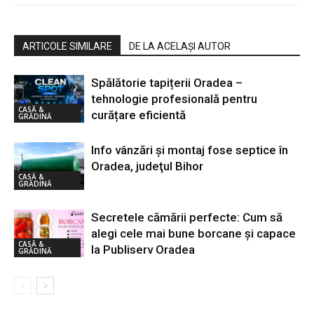
ARTICOLE SIMILARE
DE LA ACELAȘI AUTOR
Spălătorie tapițerii Oradea –
tehnologie profesională pentru
CASĂ &
curățare eficientă
GRĂDINĂ
Info vânzări şi montaj fose septice în
Oradea, judeţul Bihor
CASĂ &
GRĂDINĂ
Secretele cămării perfecte: Cum să
alegi cele mai bune borcane și capace
CASĂ &
la Publiserv Oradea
GRĂDINĂ