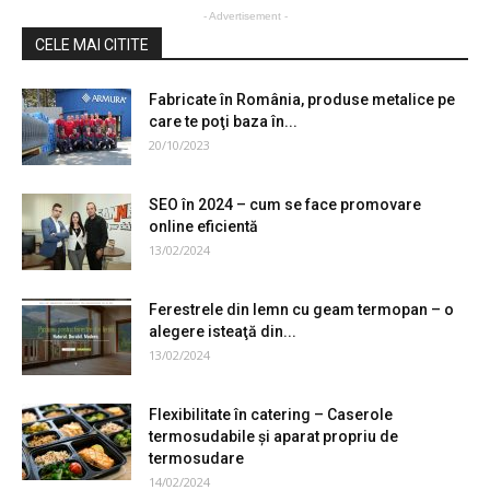
- Advertisement -
CELE MAI CITITE
Fabricate în România, produse metalice pe
care te poţi baza în...
20/10/2023
SEO în 2024 – cum se face promovare
online eficientă
13/02/2024
Ferestrele din lemn cu geam termopan – o
alegere isteaţă din...
13/02/2024
Flexibilitate în catering – Caserole
termosudabile şi aparat propriu de
termosudare
14/02/2024