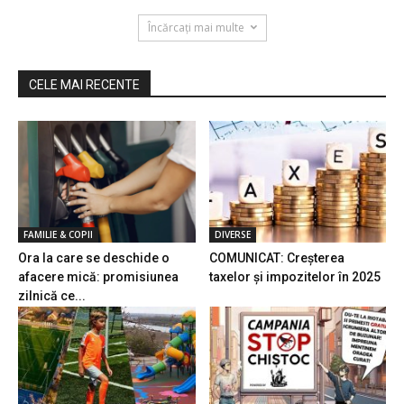
Încărcați mai multe
CELE MAI RECENTE
FAMILIE & COPII
DIVERSE
Ora la care se deschide o
COMUNICAT: Creșterea
afacere mică: promisiunea
taxelor și impozitelor în 2025
zilnică ce...