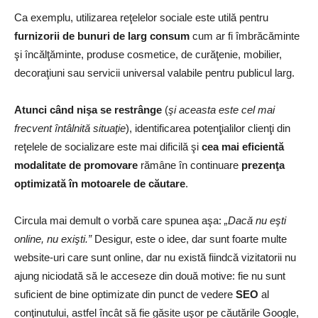
Ca exemplu, utilizarea reţelelor sociale este utilă pentru
furnizorii de bunuri de larg consum
cum ar fi îmbrăcăminte
şi încălţăminte, produse cosmetice, de curăţenie, mobilier,
decoraţiuni sau servicii universal valabile pentru publicul larg.
Atunci când nişa se restrânge
(
şi aceasta este cel mai
frecvent întâlnită situaţie
), identificarea potenţialilor clienţi din
reţelele de socializare este mai dificilă şi
cea mai eficientă
modalitate de promovare
rămâne în continuare
prezenţa
optimizată în motoarele de căutare
.
Circula mai demult o vorbă care spunea aşa:
„Dacă nu eşti
online, nu exişti.”
Desigur, este o idee, dar sunt foarte multe
website-uri care sunt online, dar nu există fiindcă vizitatorii nu
ajung niciodată să le acceseze din două motive: fie nu sunt
suficient de bine optimizate din punct de vedere
SEO
al
conţinutului, astfel încât să fie găsite uşor pe căutările Google,