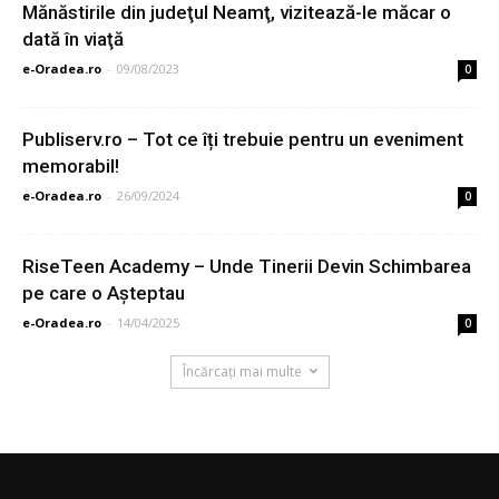
Mănăstirile din judeţul Neamţ, vizitează-le măcar o
dată în viaţă
e-Oradea.ro
-
09/08/2023
0
Publiserv.ro – Tot ce îți trebuie pentru un eveniment
memorabil!
e-Oradea.ro
-
26/09/2024
0
RiseTeen Academy – Unde Tinerii Devin Schimbarea
pe care o Așteptau
e-Oradea.ro
-
14/04/2025
0
Încărcați mai multe