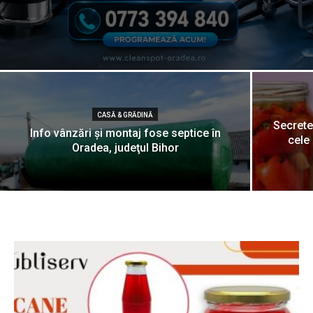
CASĂ & GRĂDINĂ
Secrete
Info vânzări şi montaj fose septice în
cele
Oradea, judeţul Bihor