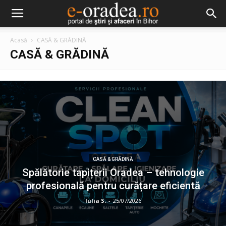
Acasă
CASĂ & GRĂDINĂ
CASĂ & GRĂDINĂ
CASĂ & GRĂDINĂ
Spălătorie tapițerii Oradea – tehnologie
profesională pentru curățare eficientă
Iulia S.
-
25/07/2026