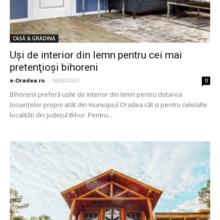
CASĂ & GRĂDINĂ
Uşi de interior din lemn pentru cei mai
pretenţioşi bihoreni
e-Oradea.ro
-
16/08/2023
0
Bihorenii preferă uşile de interior din lemn pentru dotarea
locuinţelor proprii atât din municipiul Oradea cât şi pentru celelalte
localităţi din judeţul Bihor. Pentru...