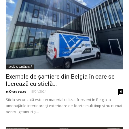
CASĂ & GRĂDINĂ
Exemple de şantiere din Belgia în care se
lucrează cu sticlă...
e-Oradea.ro
-
15/04/2024
0
Sticla securizată este un material utilizat frecvent în Belgia la
amenajările interioare şi exterioare de foarte mult timp şi nu numai
pentru geamuri şi...