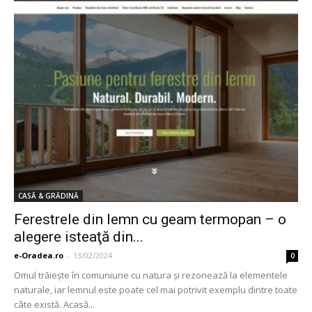
CASĂ & GRĂDINĂ
Ferestrele din lemn cu geam termopan – o
alegere isteaţă din...
e-Oradea.ro
-
13/02/2024
0
Omul trăieşte în comuniune cu natura şi rezonează la elementele
naturale, iar lemnul este poate cel mai potrivit exemplu dintre toate
câte există. Acasă...