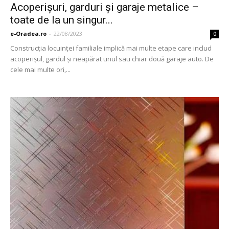
Acoperişuri, garduri şi garaje metalice –
toate de la un singur...
e-Oradea.ro
-
22/08/2023
0
Construcţia locuinţei familiale implică mai multe etape care includ
acoperişul, gardul şi neapărat unul sau chiar două garaje auto. De
cele mai multe ori,...