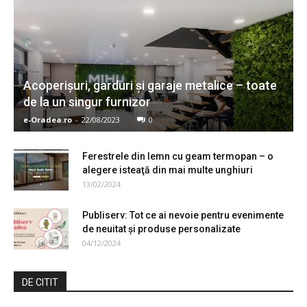
Acoperişuri, garduri şi garaje metalice – toate
de la un singur furnizor
e-Oradea.ro
-
22/08/2023
0
Ferestrele din lemn cu geam termopan – o
alegere isteaţă din mai multe unghiuri
13/02/2024
Publiserv: Tot ce ai nevoie pentru evenimente
de neuitat și produse personalizate
04/12/2024
DE CITIT