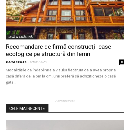
CASĂ & GRĂDINĂ
Recomandare de firmă construcţii case
ecologice pe structură din lemn
e-Oradea.ro
-
09/08/2023
0
Modalităţile de îndeplinire a visului fiecăruia de a avea propria
casă diferă de la om la om, unii preferă să achiziţioneze o casă
gata...
- Advertisement -
CELE MAI RECENTE