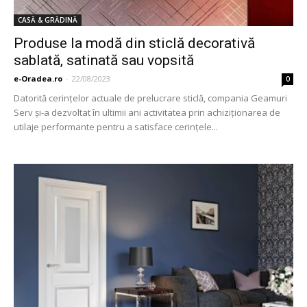
CASĂ & GRĂDINĂ
Produse la modă din sticlă decorativă
sablată, satinată sau vopsită
e-Oradea.ro
-
22/08/2023
0
Datorită cerințelor actuale de prelucrare sticlă, compania Geamuri
Serv și-a dezvoltat în ultimii ani activitatea prin achiziționarea de
utilaje performante pentru a satisface cerințele...