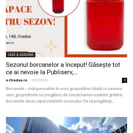
CASĂ & GRĂDINĂ
Sezonul borcanelor a început! Găseşte tot
ce ai nevoie la Publiserv,...
e-Oradea.ro
-
14/07/2025
0
Borcanele – indispensabile în orice gospodărie Odată cu venirea
verii, gospodinele se pregătesc de conservarea roadelor grădinii.
Borcanele devin rapid vedetele sezonului. Fie că pregăteşti...