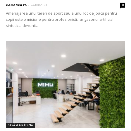
e-Oradea.ro
-
24/08/2023
0
Amenajarea unui teren de sport sau a unui loc de joacă pentru
copii este o misiune pentru profesionişti, iar gazonul artificial
sintetic a devenit...
CASĂ & GRĂDINĂ