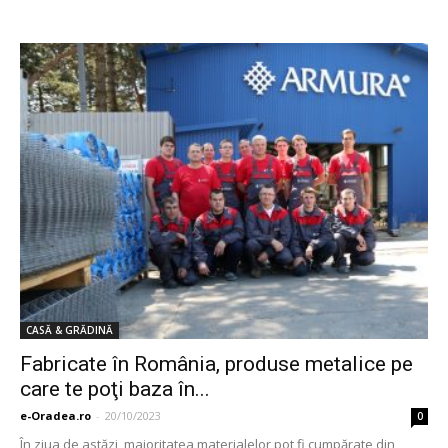
CASĂ & GRĂDINĂ
Fabricate în România, produse metalice pe
care te poţi baza în...
e-Oradea.ro
-
20/10/2023
0
În ziua de astăzi, majoritatea materialelor pot fi cumpărate din