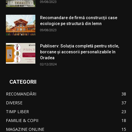
09/08/2023
Recomandare de firmă construcţii case
ecologice pe structură din lemn
09/08/2023
Publiserv: Soluția completă pentru sticle,
borcane și accesorii personalizabile în
Oradea
02/12/2024
CATEGORII
RECOMANDĂRI
38
DIVERSE
37
TIMP LIBER
23
FAMILIE & COPII
18
MAGAZINE ONLINE
15