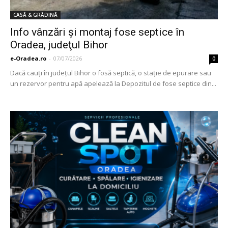
CASĂ & GRĂDINĂ
Info vânzări şi montaj fose septice în
Oradea, judeţul Bihor
e-Oradea.ro
-
07/07/2026
0
Dacă cauţi în judeţul Bihor o fosă septică, o staţie de epurare sau
un rezervor pentru apă apelează la Depozitul de fose septice din...