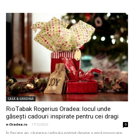
CASĂ & GRĂDINĂ
RioTabak Rogerius Oradea: locul unde
găsești cadouri inspirate pentru cei dragi
e-Oradea.ro
-
17/12/2025
0
În fiecare an, căutarea cadoului potrivit devine o mică provocare.