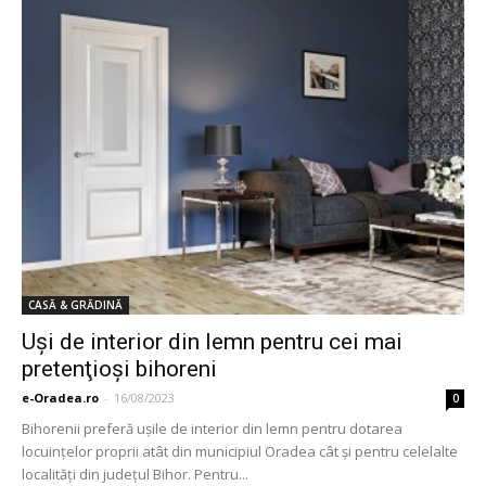
CASĂ & GRĂDINĂ
Uşi de interior din lemn pentru cei mai
pretenţioşi bihoreni
e-Oradea.ro
-
16/08/2023
0
Bihorenii preferă uşile de interior din lemn pentru dotarea
locuinţelor proprii atât din municipiul Oradea cât şi pentru celelalte
localităţi din judeţul Bihor. Pentru...