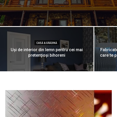
CASĂ & GRĂDINĂ
Uşi de interior din lemn pentru cei mai
Fabricat
pretenţioşi bihoreni
care te p