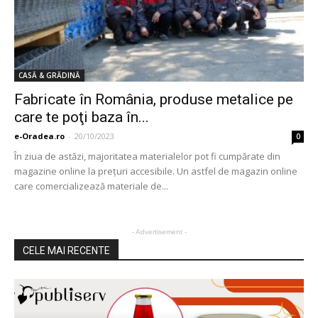
CASĂ & GRĂDINĂ
Fabricate în România, produse metalice pe
care te poţi baza în...
e-Oradea.ro
-
20/10/2023
0
În ziua de astăzi, majoritatea materialelor pot fi cumpărate din
magazine online la prețuri accesibile. Un astfel de magazin online
care comercializează materiale de...
- Advertisement -
CELE MAI RECENTE