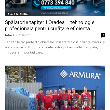
CASĂ & GRĂDINĂ
Spălătorie tapițerii Oradea – tehnologie
profesională pentru curățare eficientă
Iulia S.
-
25/07/2026
0
Tapițeriile fac parte din obiectele utilizate zilnic în locuințe, birouri și
autoturisme. În timp, materialele textile pot acumula praf, pete,
mirosuri și impurități care...