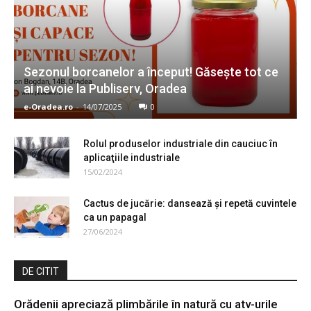
Sezonul borcanelor a început! Găseşte tot ce
ai nevoie la Publiserv, Oradea
e-Oradea.ro
-
14/07/2025
0
Rolul produselor industriale din cauciuc în
aplicaţiile industriale
15/02/2024
Cactus de jucărie: dansează şi repetă cuvintele
ca un papagal
27/06/2024
DE CITIT
Orădenii apreciază plimbările în natură cu atv-urile