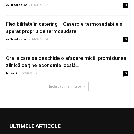
e-Oradea.ro
-
09/08/2023
0
Flexibilitate în catering – Caserole termosudabile şi
aparat propriu de termosudare
e-Oradea.ro
-
14/02/2024
0
Ora la care se deschide o afacere mică: promisiunea
zilnică ce ține economia locală...
Iulia S.
-
22/07/2026
0
Încărcați mai multe
ULTIMELE ARTICOLE