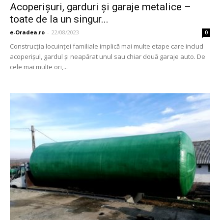
Acoperişuri, garduri şi garaje metalice –
toate de la un singur...
e-Oradea.ro
-
22/08/2023
0
Construcţia locuinţei familiale implică mai multe etape care includ
acoperişul, gardul şi neapărat unul sau chiar două garaje auto. De
cele mai multe ori,...