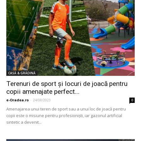
CASĂ & GRĂDINĂ
Terenuri de sport şi locuri de joacă pentru
copii amenajate perfect...
e-Oradea.ro
-
24/08/2023
0
Amenajarea unui teren de sport sau a unui loc de joacă pentru
copii este o misiune pentru profesionişti, iar gazonul artificial
sintetic a devenit...