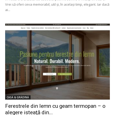
Vrei să oferi ceva memorabil, util și, în același timp, elegant. Iar dacă
ai...
CASĂ & GRĂDINĂ
Ferestrele din lemn cu geam termopan – o
alegere isteaţă din...